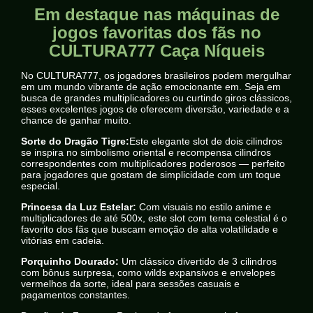
Em destaque nas máquinas de
jogos favoritas dos fãs no
CULTURA777 Caça Níqueis
No CULTURA777, os jogadores brasileiros podem mergulhar
em um mundo vibrante de ação emocionante em. Seja em
busca de grandes multiplicadores ou curtindo giros clássicos,
esses excelentes jogos de oferecem diversão, variedade e a
chance de ganhar muito.
Sorte do Dragão Tigre:
Este elegante slot de dois cilindros
se inspira no simbolismo oriental e recompensa cilindros
correspondentes com multiplicadores poderosos — perfeito
para jogadores que gostam de simplicidade com um toque
especial.
Princesa da Luz Estelar:
Com visuais no estilo anime e
multiplicadores de até 500x, este slot com tema celestial é o
favorito dos fãs que buscam emoção de alta volatilidade e
vitórias em cadeia.
Porquinho Dourado:
Um clássico divertido de 3 cilindros
com bônus surpresa, como wilds expansivos e envelopes
vermelhos da sorte, ideal para sessões casuais e
pagamentos constantes.