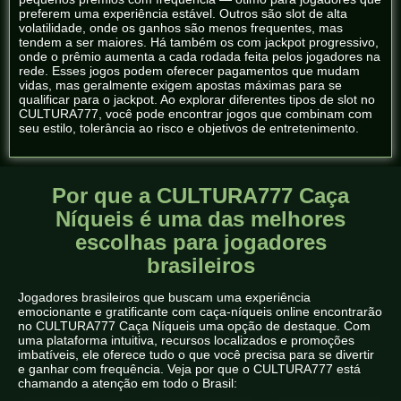
preferem uma experiência estável. Outros são slot de alta
volatilidade, onde os ganhos são menos frequentes, mas
tendem a ser maiores. Há também os com jackpot progressivo,
onde o prêmio aumenta a cada rodada feita pelos jogadores na
rede. Esses jogos podem oferecer pagamentos que mudam
vidas, mas geralmente exigem apostas máximas para se
qualificar para o jackpot. Ao explorar diferentes tipos de slot no
CULTURA777, você pode encontrar jogos que combinam com
seu estilo, tolerância ao risco e objetivos de entretenimento.
Por que a CULTURA777 Caça
Níqueis é uma das melhores
escolhas para jogadores
brasileiros
Jogadores brasileiros que buscam uma experiência
emocionante e gratificante com caça-níqueis online encontrarão
no CULTURA777 Caça Níqueis uma opção de destaque. Com
uma plataforma intuitiva, recursos localizados e promoções
imbatíveis, ele oferece tudo o que você precisa para se divertir
e ganhar com frequência. Veja por que o CULTURA777 está
chamando a atenção em todo o Brasil: