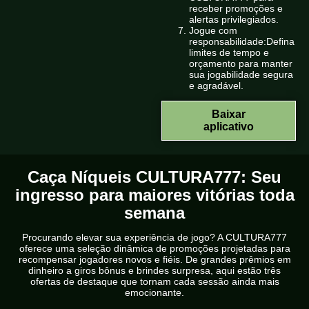
receber promoções e
alertas privilegiados.
Jogue com
responsabilidade:Defina
limites de tempo e
orçamento para manter
sua jogabilidade segura
e agradável.
Baixar
aplicativo
Caça Níqueis CULTURA777: Seu
ingresso para maiores vitórias toda
semana
Procurando elevar sua experiência de jogo? A CULTURA777
oferece uma seleção dinâmica de promoções projetadas para
recompensar jogadores novos e fiéis. De grandes prêmios em
dinheiro a giros bônus e brindes surpresa, aqui estão três
ofertas de destaque que tornam cada sessão ainda mais
emocionante.