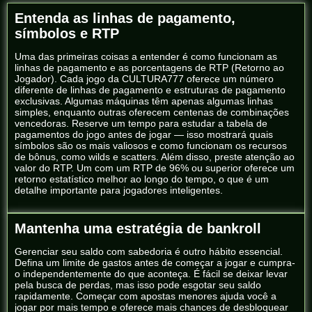
Entenda as linhas de pagamento,
símbolos e RTP
Uma das primeiras coisas a entender é como funcionam as
linhas de pagamento e as porcentagens de RTP (Retorno ao
Jogador). Cada jogo da CULTURA777 oferece um número
diferente de linhas de pagamento e estruturas de pagamento
exclusivas. Algumas máquinas têm apenas algumas linhas
simples, enquanto outras oferecem centenas de combinações
vencedoras. Reserve um tempo para estudar a tabela de
pagamentos do jogo antes de jogar — isso mostrará quais
símbolos são os mais valiosos e como funcionam os recursos
de bônus, como wilds e scatters. Além disso, preste atenção ao
valor do RTP. Um com um RTP de 96% ou superior oferece um
retorno estatístico melhor ao longo do tempo, o que é um
detalhe importante para jogadores inteligentes.
Mantenha uma estratégia de bankroll
Gerenciar seu saldo com sabedoria é outro hábito essencial.
Defina um limite de gastos antes de começar a jogar e cumpra-
o independentemente do que aconteça. É fácil se deixar levar
pela busca de perdas, mas isso pode esgotar seu saldo
rapidamente. Começar com apostas menores ajuda você a
jogar por mais tempo e oferece mais chances de desbloquear