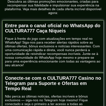
Descubra as últimas promoções emocionantes, criadas para
recompensar sua fidelidade e impulsionar sua experiência na
plataforma. Veja mais detalhes de cada oferta incrível disponível
agora:
Entre para o canal oficial no WhatsApp do
CULTURA777 Caça Níqueis
Fique à frente do jogo com atualizações em tempo real no
WhatsApp! Siga-nos para receber alertas rápidos sobre as
últimas ofertas, bônus exclusivos e notícias interessantes. Com
uma comunicação rápida e direta, você nunca perderá a
oportunidade de reivindicar recompensas incríveis. Junte-se à
nossa comunidade do WhatsApp hoje mesmo e prepare-se
para uma experiência emocionante com todas as vantagens ao
seu alcance!
Conecte-se com o CULTURA777 Casino no
Telegram para Suporte e Ofertas em
Tempo Real
Não perca as últimas notícias, ofertas incríveis e bônus
exclusivos — siga-nos no Telegram hoje mesmo! Fique
conectado e seja o primeiro a ter acesso a todas as