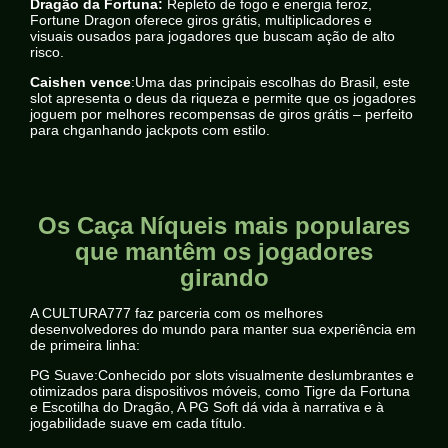
Dragão da Fortuna:
Repleto de fogo e energia feroz,
Fortune Dragon oferece giros grátis, multiplicadores e
visuais ousados para jogadores que buscam ação de alto
risco.
Caishen vence
:Uma das principais escolhas do Brasil, este
slot apresenta o deus da riqueza e permite que os jogadores
joguem por melhores recompensas de giros grátis – perfeito
para chganhando jackpots com estilo.
Os Caça Níqueis mais populares
que mantêm os jogadores
girando
A CULTURA777 faz parceria com os melhores
desenvolvedores do mundo para manter sua experiência em
de primeira linha:
PG Suave:Conhecido por slots visualmente deslumbrantes e
otimizados para dispositivos móveis, como Tigre da Fortuna
e Escotilha do Dragão, A PG Soft dá vida à narrativa e à
jogabilidade suave em cada título.