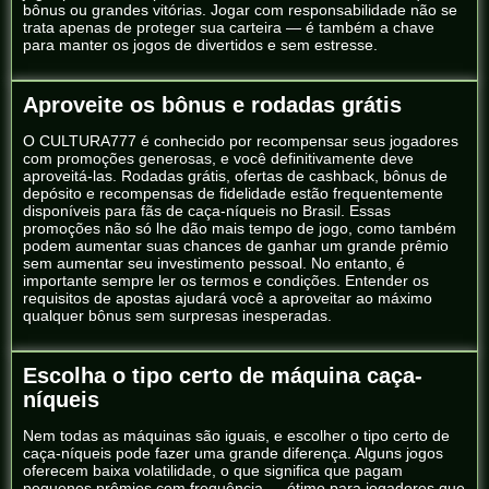
bônus ou grandes vitórias. Jogar com responsabilidade não se
trata apenas de proteger sua carteira — é também a chave
para manter os jogos de divertidos e sem estresse.
Aproveite os bônus e rodadas grátis
O CULTURA777 é conhecido por recompensar seus jogadores
com promoções generosas, e você definitivamente deve
aproveitá-las. Rodadas grátis, ofertas de cashback, bônus de
depósito e recompensas de fidelidade estão frequentemente
disponíveis para fãs de caça-níqueis no Brasil. Essas
promoções não só lhe dão mais tempo de jogo, como também
podem aumentar suas chances de ganhar um grande prêmio
sem aumentar seu investimento pessoal. No entanto, é
importante sempre ler os termos e condições. Entender os
requisitos de apostas ajudará você a aproveitar ao máximo
qualquer bônus sem surpresas inesperadas.
Escolha o tipo certo de máquina caça-
níqueis
Nem todas as máquinas são iguais, e escolher o tipo certo de
caça-níqueis pode fazer uma grande diferença. Alguns jogos
oferecem baixa volatilidade, o que significa que pagam
pequenos prêmios com frequência — ótimo para jogadores que