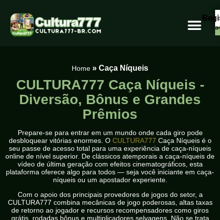
Regi
Cone
s
Caça Níqueis
»
Caça Níqueis
Home
CULTURA777 Caça Níqueis -
Diversão, Bônus e Grandes
Prêmios
Prepare-se para entrar em um mundo onde cada giro pode
desbloquear vitórias enormes. O
CULTURA777
Caça Níqueis é o
seu passe de acesso total para uma experiência de caça-níqueis
online de nível superior. De clássicos atemporais a caça-níqueis de
vídeo de última geração com efeitos cinematográficos, esta
plataforma oferece algo para todos — seja você iniciante em caça-
níqueis ou um apostador experiente.
Com o apoio dos principais provedores de jogos do setor, a
CULTURA777 combina mecânicas de jogo poderosas, altas taxas
de retorno ao jogador e recursos recompensadores como giros
grátis, rodadas bônus e multiplicadores selvagens. Não se trata