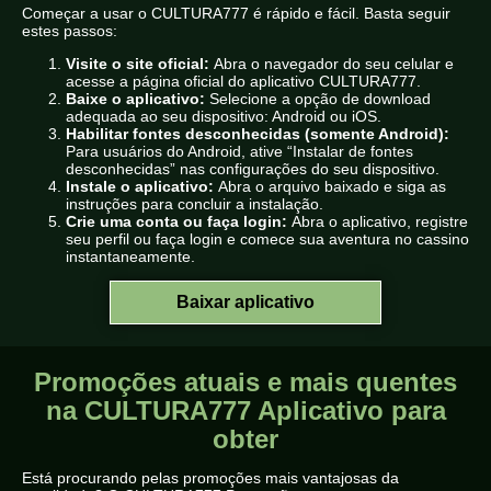
Começar a usar o CULTURA777 é rápido e fácil. Basta seguir
estes passos:
Visite o site oficial:
Abra o navegador do seu celular e
acesse a página oficial do aplicativo CULTURA777.
Baixe o aplicativo:
Selecione a opção de download
adequada ao seu dispositivo: Android ou iOS.
Habilitar fontes desconhecidas (somente Android):
Para usuários do Android, ative “Instalar de fontes
desconhecidas” nas configurações do seu dispositivo.
Instale o aplicativo:
Abra o arquivo baixado e siga as
instruções para concluir a instalação.
Crie uma conta ou faça login:
Abra o aplicativo, registre
seu perfil ou faça login e comece sua aventura no cassino
instantaneamente.
Baixar aplicativo
Promoções atuais e mais quentes
na CULTURA777 Aplicativo para
obter
Está procurando pelas promoções mais vantajosas da